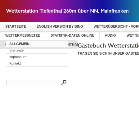
STARTSEITE
ENGLISH VERSION BY BING
WETTERÜBERSICHT - VO
WETTERMESSNETZE
STATISTIK-DATEN ONLINE
AUDIO
WETTER
ALLGEMEIN:
GÄSTEBUCH WETTERSTATION TIEFENTHAL
Startseite
TRAGEN SIE SICH IN UNSER GÄSTEB
Impressum
Kontakt