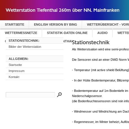
STARTSEITE
ENGLISH VERSION BY BING
WETTERÜBERSICHT - VO
WETTERMESSNETZE
STATISTIK-DATEN ONLINE
AUDIO
WETTER
STATIONSTECHNIK:
GÄSTEBUCH WETTERSTATION TIEFENTHAL
Bilder der Wetterstation
Als Wetterstsation wird eine semi-profes
ALLGEMEIN:
Die Sensoren sind an einer DWD Norm W
Startseite
- Temperatur (mit active shield Belüftung
Impressum
Kontakt
- In der Hütte Bodentemperatur, Blitzemp
- Bodentemperatur auf 1m Bodentiefe im
Niederschalgssensor.
(die Bodenfeuchtesensoren sind rein infor
- Windmesser und Windrichtung am Dac
- Regenmesser, im Winter beheizt, Aufl