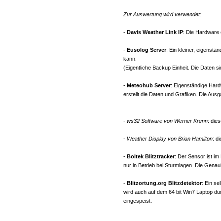
Zur Auswertung wird verwendet:
-
Davis Weather Link IP
: Die Hardware e
-
Eusolog Server
: Ein kleiner, eigenst
kann.
(Eigentliche Backup Einheit. Die Daten s
-
Meteohub Server
: Eigenständige Hard
erstellt die Daten und Grafiken. Die Ausg
-
ws32 Software von Werner Krenn
: die
-
Weather Display von Brian Hamilton
: d
-
Boltek Blitztracker
: Der Sensor ist i
nur in Betrieb bei Sturmlagen. Die Genau
-
Blitzortung.org Blitzdetektor
: Ein s
wird auch auf dem 64 bit Win7 Laptop du
eingespeist.