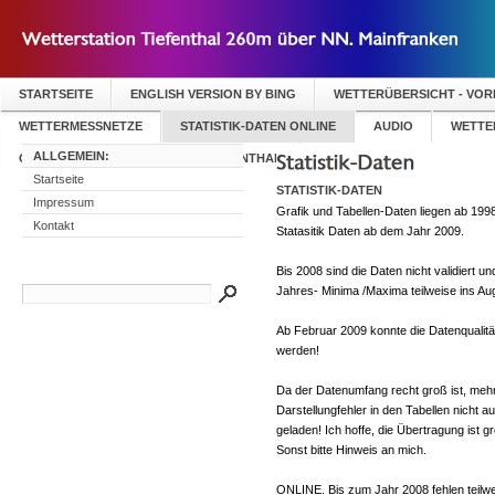
STARTSEITE
ENGLISH VERSION BY BING
WETTERÜBERSICHT - VO
WETTERMESSNETZE
STATISTIK-DATEN ONLINE
AUDIO
WETTER
ALLGEMEIN:
GÄSTEBUCH WETTERSTATION TIEFENTHAL
Startseite
STATISTIK-DATEN
Impressum
Grafik und Tabellen-Daten liegen ab 1998
Kontakt
Statasitik Daten ab dem Jahr 2009.
Bis 2008 sind die Daten nicht validiert u
Jahres- Minima /Maxima teilweise ins Au
Ab Februar 2009 konnte die Datenqualitä
werden!
Da der Datenumfang recht groß ist, mehr 
Darstellungfehler in den Tabellen nicht 
geladen! Ich hoffe, die Übertragung ist grö
Sonst bitte Hinweis an mich.
ONLINE. Bis zum Jahr 2008 fehlen teilwei