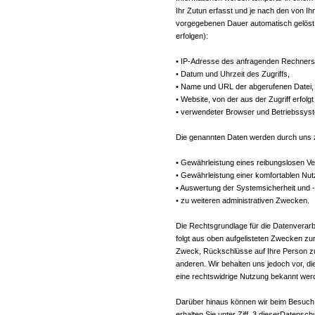
Ihr Zutun erfasst und je nach den von 
vorgegebenen Dauer automatisch gelöst 
erfolgen):
• IP-Adresse des anfragenden Rechners
• Datum und Uhrzeit des Zugriffs,
• Name und URL der abgerufenen Datei,
• Website, von der aus der Zugriff erfolg
• verwendeter Browser und Betriebssys
Die genannten Daten werden durch uns z
• Gewährleistung eines reibungslosen V
• Gewährleistung einer komfortablen Nu
• Auswertung der Systemsicherheit und -s
• zu weiteren administrativen Zwecken.
Die Rechtsgrundlage für die Datenverarbei
folgt aus oben aufgelisteten Zwecken z
Zweck, Rückschlüsse auf Ihre Person zu
anderen. Wir behalten uns jedoch vor, di
eine rechtswidrige Nutzung bekannt wer
Darüber hinaus können wir beim Besuch
erhalten Sie unter Ziff. 3 dieserDatens