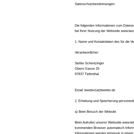
Satenschutzbestimmungen:
Die folgenden Informationen zum Datens
bei Ihrer Nutzung der Webseite www.lan
1. Name und Kontaktdaten des für die Ve
Verantwortlicher:
Stefan Schentzinger
Obere Gasse 25
97837 Tiefenthal
Email: ttwetter{at)ttwetter.de
2. Erhebung und Speicherung personen
a) Beim Besuch der Website
Beim Aufrufen unserer Webseite www.tie
kommenden Browser automatisch Informa
Informationen werden temporär in einem 