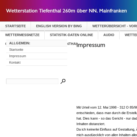
STARTSEITE
ENGLISH VERSION BY BING
WETTERÜBERSICHT - VO
WETTERMESSNETZE
STATISTIK-DATEN ONLINE
AUDIO
WETTER
ALLGEMEIN:
GÄSTEBUCH WETTERSTATION TIEFENTHAL
Startseite
Impressum
Kontakt
Mit Urteil vom 12. Mai 1998 - 312 O 85/9
entschieden, dass man durch die Erstellun
hat. Dies kann - so das Gericht - nur d
Inhalten distanziert.
Da ich keinerlei Einfluss auf Gestaltung,
mich ausdüecklich von allen Inhalten alle