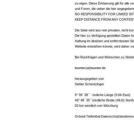
zu eigen. Diese Erklaerung gilt für alle 
und Foren, die ueber die hier angegeben
NO RESPONSIBILITY FOR LINKED SIT
KEEP DISTANCE FROM ANY CONTENT
Die Seite wird aus rein privaten, nich
Die hier zu Verfügung gestellten Daten h
Haftung im direkten und entferntesten S
Website entstehen könnte, wird daher v
Bei Rückfragen und Wünschen zu Ststisti
ttwetter(at)ttwetter.de
herausgegeben von
Stefan Schentzinger
9° 39´ 28´´· östliche Länge (9.66 East)
49° 48´ 35´´nördliche Breite (49.81 Nort
20 km westlich von Würzburg
Ortsteil Tiefenthal Datenschutzbestimm