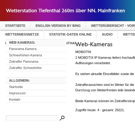
STARTSEITE
ENGLISH VERSION BY BING
WETTERÜBERSICHT - VO
WETTERMESSNETZE
STATISTIK-DATEN ONLINE
AUDIO
WETTER
WEB KAMERAS:
GÄSTEBUCH WETTERSTATION TIEFENTHAL
Panorama Kamera
MOBOTIX
Schneehöhen-Kamera
2 MOBOTIX IP Kameras liefern hochaufl
Zeitraffer Panorama
Auflösungen verarbeitet.
Zeitraffer Schneehöhe
Es stehen aktuelle Einzelbilder sowie die
ALLGEMEIN:
Zeitrafferansichten sind im Winter für d
Startseite
Durchzug von Wetterfronten teils beeind
Impressum
Kontakt
Beide Kameras können im Zeitrafferskrip
Zugriffe heute: 4 - gesamt: 29221.