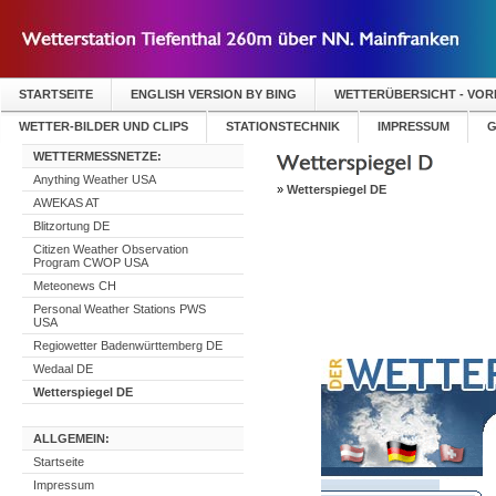
STARTSEITE
ENGLISH VERSION BY BING
WETTERÜBERSICHT - VO
WETTER-BILDER UND CLIPS
STATIONSTECHNIK
IMPRESSUM
G
WETTERMESSNETZE:
Anything Weather USA
»
Wetterspiegel DE
AWEKAS AT
Blitzortung DE
Citizen Weather Observation
Program CWOP USA
Meteonews CH
Personal Weather Stations PWS
USA
Regiowetter Badenwürttemberg DE
Wedaal DE
Wetterspiegel DE
ALLGEMEIN:
Startseite
Impressum